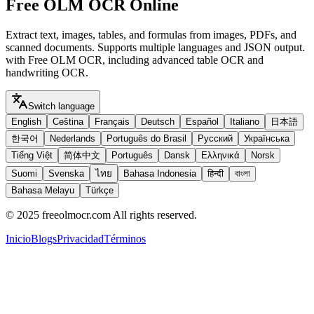
Free OLM OCR Online
Extract text, images, tables, and formulas from images, PDFs, and
scanned documents. Supports multiple languages and JSON output.
with Free OLM OCR, including advanced table OCR and
handwriting OCR.
Switch language
English
Ceština
Français
Deutsch
Español
Italiano
日本語
한국어
Nederlands
Português do Brasil
Русский
Українська
Tiếng Việt
简体中文
Português
Dansk
Ελληνικά
Norsk
Suomi
Svenska
ไทย
Bahasa Indonesia
हिन्दी
বাংলা
Bahasa Melayu
Türkçe
© 2025 freeolmocr.com All rights reserved.
Inicio
Blogs
Privacidad
Términos