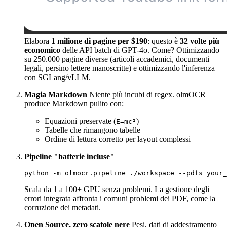
Elabora
1 milione di pagine per $190
: questo è
32 volte più
economico
delle API batch di GPT-4o. Come? Ottimizzando
su 250.000 pagine diverse (articoli accademici, documenti
legali, persino lettere manoscritte) e ottimizzando l'inferenza
con SGLang/vLLM.
Magia Markdown
Niente più incubi di regex. olmOCR
produce Markdown pulito con:
Equazioni preservate (
)
E=mc²
Tabelle che rimangono tabelle
Ordine di lettura corretto per layout complessi
Pipeline "batterie incluse"
Scala da 1 a 100+ GPU senza problemi. La gestione degli
errori integrata affronta i comuni problemi dei PDF, come la
corruzione dei metadati.
Open Source, zero scatole nere
Pesi, dati di addestramento