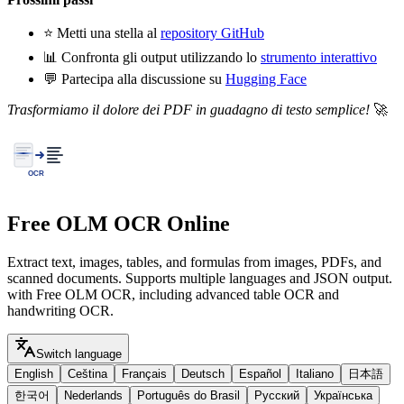
⭐ Metti una stella al
repository GitHub
📊 Confronta gli output utilizzando lo
strumento interattivo
💬 Partecipa alla discussione su
Hugging Face
Trasformiamo il dolore dei PDF in guadagno di testo semplice!
🚀
Free OLM OCR Online
Extract text, images, tables, and formulas from images, PDFs, and
scanned documents. Supports multiple languages and JSON output.
with Free OLM OCR, including advanced table OCR and
handwriting OCR.
Switch language
English
Ceština
Français
Deutsch
Español
Italiano
日本語
한국어
Nederlands
Português do Brasil
Русский
Українська