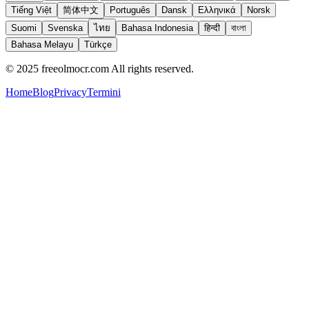
Tiếng Việt
简体中文
Português
Dansk
Ελληνικά
Norsk
Suomi
Svenska
ไทย
Bahasa Indonesia
हिन्दी
বাংলা
Bahasa Melayu
Türkçe
© 2025 freeolmocr.com All rights reserved.
Home
Blog
Privacy
Termini